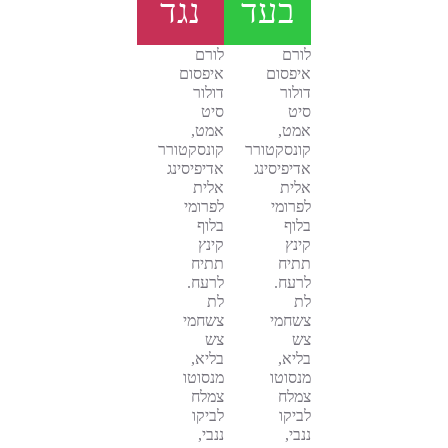
בעד
נגד
לורם
לורם
איפסום
איפסום
דולור
דולור
סיט
סיט
אמט,
אמט,
קונסקטורר
קונסקטורר
אדיפיסינג
אדיפיסינג
אלית
אלית
לפרומי
לפרומי
בלוף
בלוף
קינץ
קינץ
תתיח
תתיח
לרעח.
לרעח.
לת
לת
צשחמי
צשחמי
צש
צש
בליא,
בליא,
מנסוטו
מנסוטו
צמלח
צמלח
לביקו
לביקו
ננבי,
ננבי,